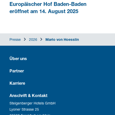
Europäischer Hof Baden-Baden
eröffnet am 14. August 2025
Presse
2026
Mario von Hoesslin
Über uns
Tradition
Partner
Kultur
Franchise
Karriere
Soziale Verantwortung
Business Travel
Stellenangebote
Anschrift & Kontakt
Steigenberger Hotels GmbH
Unternehmensführung
Development
Vorteile für Mitarbeitende
Lyoner Strasse 25